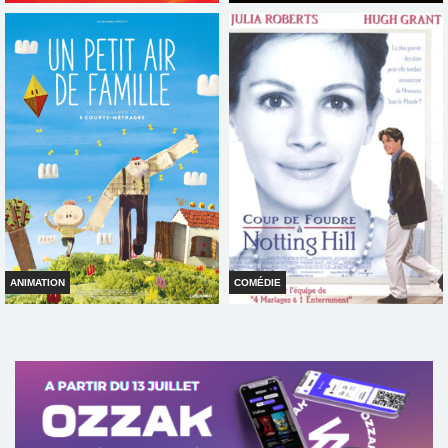
DES MINIONS ET DES MONSTRES
LES RAYONS ET LES OMBRES
Horaires et Infos
Horaires et Infos
Bande-annonce
Bande-annonce
Réservation
Réservation
TOUT PUBLIC
TOUT PUBLIC
VF
VF
ANIMATION
COMÉDIE
UN PETIT AIR DE FAMILLE
COUP DE FOUDRE À NOTTING
HILL
Horaires et Infos
Horaires et Infos
Bande-annonce
Bande-annonce
Réservation