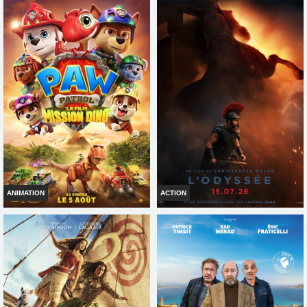
ANIMATION
ACTION
LA PAT' PATROUILLE : LE FILM
L'ODYSSÉE
MISSION DINO
Horaires et Infos
Horaires et Infos
Bande-annonce
Bande-annonce
Réservation