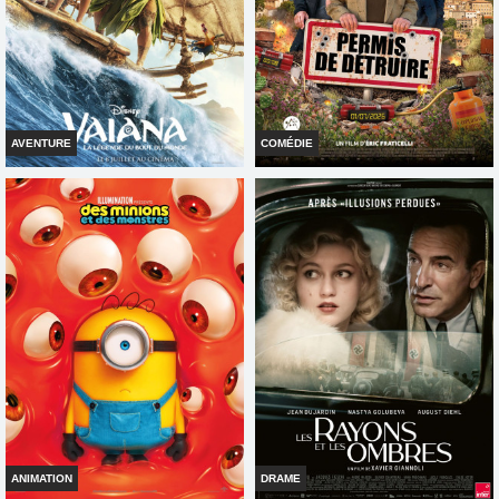
Réservation
INT. -12ans
TOUT PUBLIC
VF
VF
AVENTURE
COMÉDIE
VAIANA, LA LÉGENDE DU BOUT
PERMIS DE DÉTRUIRE
DU MONDE
Horaires et Infos
Horaires et Infos
Bande-annonce
Bande-annonce
Réservation
Réservation
TOUT PUBLIC
TOUT PUBLIC
VF
VF
ANIMATION
DRAME